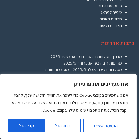
פראג עם ילדים
טיפים לפראג
פרסום באתר
הצהרת נגישות
כתבות אחרונות
מדריך המלונות הכשרים בפראג לפסח 2026
מקומות חובה בפראג בחורף 2025/6
מסעדות בכיכר ואצלב 2025/6 – מומלצות חובה
איך למצוא מלון בפראג המשתלם ביותר ב-2025?
מדריך מקיף: 10 המלונות המובילים במרכז פראג לשנת 2025
אנו מעריכים את פרטיותך
סיורי לילה בפראג: הקסם של העיר אחרי רדת החשיכה
אנו משתמשים בקובצי Cookie כדי לשפר את חוויית הגלישה שלך, להציג
מדריך מקיף לתייר הישראלי בפראג 2025
סקירה על מלון אמבסדור פראג – Ambassador Zlata Husa
מודעות או תוכן מותאמים אישית ולנתח את התנועה שלנו. על ידי לחיצה על
טיפים שווים לשופינג בפראג: המדריך המלא לחוויית קניות מושלמת
"קבל הכל", אתה מסכים לשימוש שלנו בקובצי Cookie.
5 אטרקציות במרכז פראג שמתאימות לזוגות ולמשפחות עם ילדים
גלילה
התאמה אישית
דחה הכל
קבל הכל
לראש
עוד יעדים מבוקשים
העמו