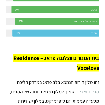
מיקום
94%
אינטרנט אלחוטי בחינם
90%
סה"כ
93%
בית המגורים ווצלובה פראג – Residence
Vocelova
זהו מלון דירות הנמצא בלב פראג במרחק הליכה
מכיכר ואצלב
. סמוך למלון נמצאת תחנה של המטרו,
מסעדה עממית וגם סופרמרקט. במלון יש דירות