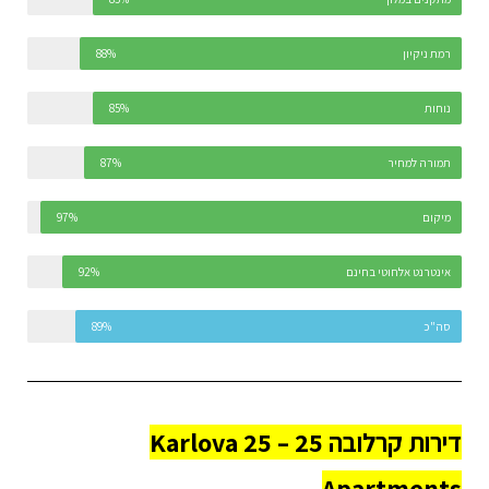
רמת ניקיון
88%
נוחות
85%
תמורה למחיר
87%
מיקום
97%
אינטרנט אלחוטי בחינם
92%
סה"כ
89%
דירות קרלובה 25 – Karlova 25
Apartments