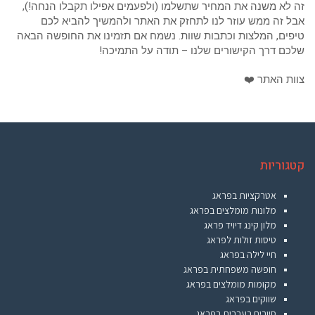
זה לא משנה את המחיר שתשלמו (ולפעמים אפילו תקבלו הנחה!),
אבל זה ממש עוזר לנו לתחזק את האתר ולהמשיך להביא לכם
טיפים, המלצות וכתבות שוות. נשמח אם תזמינו את החופשה הבאה
שלכם דרך הקישורים שלנו – תודה על התמיכה!
צוות האתר ❤️
קטגוריות
אטרקציות בפראג
מלונות מומלצים בפראג
מלון קינג דיויד פראג
טיסות זולות לפראג
חיי לילה בפראג
חופשה משפחתית בפראג
מקומות מומלצים בפראג
שווקים בפראג
סיורים בעברית בפראג