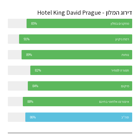
דירוג המלון - Hotel King David Prague
מתקנים במלון
85%
רמת ניקיון
91%
נוחות
89%
תמורה למחיר
82%
מיקום
84%
אינטרנט אלחוטי בחינם
88%
סה"כ
86%