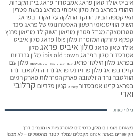
איביס אולד טאון פראג
אמבסדור פראג
בית הקברות
היהודי בפראג
בית מלון איכותי בפראג
גבעת פטרין
האי קמפה
הבית הרוקד
החלקה על הקרח בפראג
השוק הווייטנאמי
השעון האסטרונומי של פראג
כיכר
סטרומצקה
מגדל פטרין
מוזיאון השוקולד
מוזיאון פרנץ
קפקא
מזרקה המזמרת
מלון Ibis פראג
מלון איביס
מלון איביס פראג
אולד טאון פראג
מלון
אמבסדור
מלון בפראג ibis old town
מלון גרנדיום
בפראג
מלון הילטון פראג
מלון עם
מלון המלכים
מלון וונססלאס סקוור
קזינו בפראג
מלון פרזידנט פראג
נהר הוולטאבה
נהר
הוולטבה
נהר הוולטובה
פארק המזחלות
פארק המים
קרלובי
בפראג
קזינו אמבסדור
קניון פלדיום
קיורטוש
וארי
גילוי נאות
כשאתם מזמינים מלון, כרטיסים לאטרקציות או מוצרים דרך
הקישורים באתר, אנחנו מקבלים עמלה קטנה מהספקים – לא מכם!