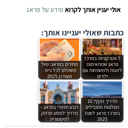
אולי יעניין אותך לקרוא
מידע
על פראג
כתבות שאולי יעניינו אותך:
5 אטרקציות במרכז
פראג שמתאימות
מחירים בפראג: טיול
לזוגות ולמשפחות עם
משתלם לכל כיס -
ילדים
מעודכן 2025
מדריך מקיף: 10
המלונות המובילים
רובע היהודי בפראג -
במרכז פראג לשנת
מדריך למסע מרתק
2025
להיסטוריה