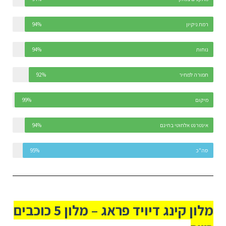
רמת ניקיון
94%
נוחות
94%
תמורה למחיר
92%
מיקום
99%
אינטרנט אלחוטי בחינם
94%
סה"כ
95%
מלון קינג דיויד פראג – מלון 5 כוכבים