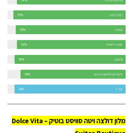
מתקנים במלון
92%
רמת ניקיון
95%
נוחות
93%
תמורה למחיר
92%
מיקום
94%
אינטרנט אלחוטי בחינם
89%
סה"כ
94%
מלון דולצה ויטה סוויסט בוטיק – Dolce Vita