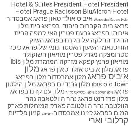
Hotel & Suites
President Hotel
President
Hotel Prague
Radisson BluAlcron Hotel
איביס אולד טאון פראג
אמבסדור
Wenceslas Square Hotel
פראג
בית הקברות היהודי בפראג
בית מלון
איכותי בפראג
גבעת פטרין
האי קמפה
הבית
הרוקד
החלקה על הקרח בפראג
השוק
הווייטנאמי
השעון האסטרונומי של פראג
כיכר
סטרומצקה
מגדל פטרין
מוזיאון השוקולד
מוזיאון פרנץ קפקא
מזרקה המזמרת
מלון Ibis
מלון
פראג
מלון איביס אולד טאון פראג
איביס פראג
מלון אמבסדור
מלון בפראג
ibis old town
מלון גרנדיום בפראג
מלון הילטון
פראג
מלון עם קזינו בפראג
מלון המלכים
מלון וונססלאס סקוור
מלון פרזידנט פראג
נהר הוולטאבה
נהר
הוולטבה
נהר הוולטובה
פארק המזחלות
פארק
המים בפראג
קזינו אמבסדור
קניון פלדיום
קיורטוש
קרלובי וארי