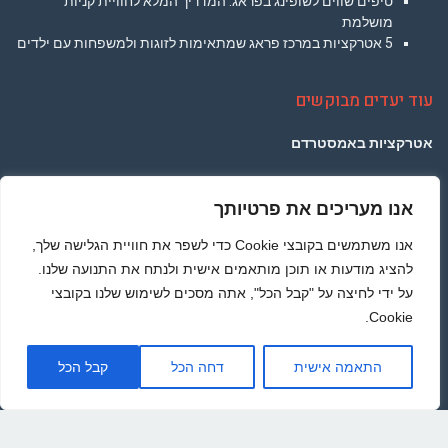
טיפים שווים לשופינג בפראג: המדריך המלא לחוויית קניות
מושלמת
5 אטרקציות במרכז פראג שמתאימות לזוגות ולמשפחות עם ילדים
עוד יעדים מבוקשים
אטרקציות באמסטרדם
אטרקציות בברלין
אנו מעריכים את פרטיותך
אטרקציות בפריז
אנו משתמשים בקובצי Cookie כדי לשפר את חוויית הגלישה שלך,
אטרקציות בלונדון
להציג מודעות או תוכן מותאמים אישית ולנתח את התנועה שלנו.
על ידי לחיצה על "קבל הכל", אתה מסכים לשימוש שלנו בקובצי
אטרקציות בתאילנד
Cookie.
אטרקציות ברומא
גליל
התאמה אישית
דחה הכל
קבל הכל
לרא
העמו
מדיניות הפרטיות