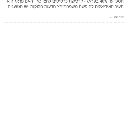
חסכו עד 40% בפראג - לרכישת כרטיסים לחצו כאן! האם פראג היא
העיר האידיאלית לחופשה משפחתית? הדעות חלוקות. יש הטוענים
קרא עוד ←