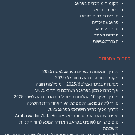
מקומות מומלצים בפראג
שווקים בפראג
סיורים בעברית בפראג
פראג עם ילדים
טיפים לפראג
פרסום באתר
הצהרת נגישות
כתבות אחרונות
מדריך המלונות הכשרים בפראג לפסח 2026
מקומות חובה בפראג בחורף 2025/6
מסעדות בכיכר ואצלב 2025/6 – מומלצות חובה
איך למצוא מלון בפראג המשתלם ביותר ב-2025?
מדריך מקיף: 10 המלונות המובילים במרכז פראג לשנת 2025
סיורי לילה בפראג: הקסם של העיר אחרי רדת החשיכה
מדריך מקיף לתייר הישראלי בפראג 2025
סקירה על מלון אמבסדור פראג – Ambassador Zlata Husa
טיפים שווים לשופינג בפראג: המדריך המלא לחוויית קניות
מושלמת
5 אטרקציות במרכז פראג שמתאימות לזוגות ולמשפחות עם ילדים