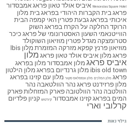
איביס אולד טאון פראג
אמבסדור
Wenceslas Square Hotel
פראג
בית הקברות היהודי בפראג
בית מלון
איכותי בפראג
גבעת פטרין
האי קמפה
הבית
הרוקד
החלקה על הקרח בפראג
השוק
הווייטנאמי
השעון האסטרונומי של פראג
כיכר
סטרומצקה
מגדל פטרין
מוזיאון השוקולד
מוזיאון פרנץ קפקא
מזרקה המזמרת
מלון Ibis
מלון
פראג
מלון איביס אולד טאון פראג
איביס פראג
מלון אמבסדור
מלון בפראג
ibis old town
מלון גרנדיום בפראג
מלון הילטון
פראג
מלון עם קזינו בפראג
מלון המלכים
מלון וונססלאס סקוור
מלון פרזידנט פראג
נהר הוולטאבה
נהר
הוולטבה
נהר הוולטובה
פארק המזחלות
פארק
המים בפראג
קזינו אמבסדור
קניון פלדיום
קיורטוש
קרלובי וארי
גילוי נאות