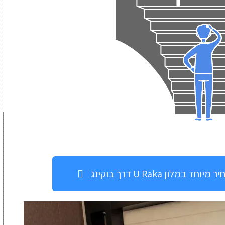
לון U Raka דרך בוקינג