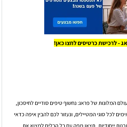
ם המלונות של פראג: נחשוף טיפים סודיים לחיסכון,
ים לכל סוגי המטיילים, ונעזור לכם להבין איפה כדאי
 בעיר. עם נתונים עדכניים ל2025 ותובנות ייחודיות, תצאו מפה עם כל הכלים למצוא את