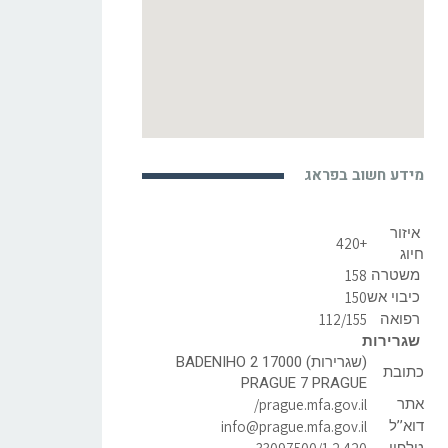
מידע חשוב בפראג
איזור
+420
חיוג
משטרה
158
כיבוי אש
150
רפואה
112/155
שגרירות
(שגרירות) BADENIHO 2 17000
כתובת
PRAGUE 7 PRAGUE
אתר
prague.mfa.gov.il/
דוא’’ל
info@prague.mfa.gov.il