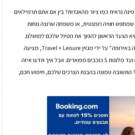
פינה נראית כמו ציור מהאגדות? בין אם אתם תרמילאים
ג שמחפש חוויה רומנטית, או משפחה שרוצה נוחות
היא הצעד הראשון להפוך את הטיול שלכם למושלם.
פראג, שזכתה ב-2024 בתואר "העיר היפה באירופה" על ידי מגזין Travel + Leisure, מציעה
שפע של אפשרויות לינה – ממלונות זולים ועד מלונות 5 כוכבים מפוארים. אבל איך תדעו איזה
 התשובה טמונה בהבנת הצרכים שלכם, חיפוש חכם,