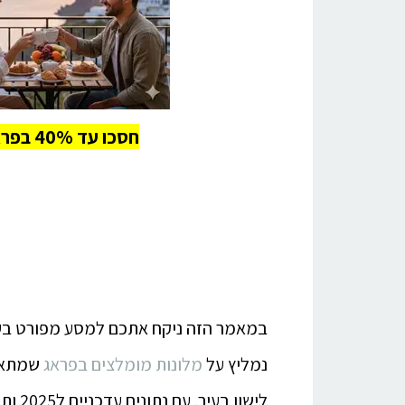
חסכו עד 40% בפראג - לרכישת כרטיסים לחצו כאן!
במאמר הזה ניקח אתכם למסע מפורט בעול
נמליץ על
מלונות מומלצים בפראג
שמתאימ
לישון