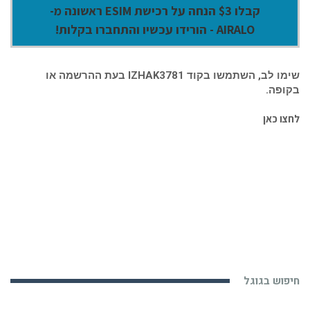
קבלו $3 הנחה על רכישת ESIM ראשונה מ-
AIRALO - הורידו עכשיו והתחברו בקלות!
שימו לב, השתמשו בקוד IZHAK3781 בעת ההרשמה או
בקופה.
לחצו כאן
חיפוש בגוגל