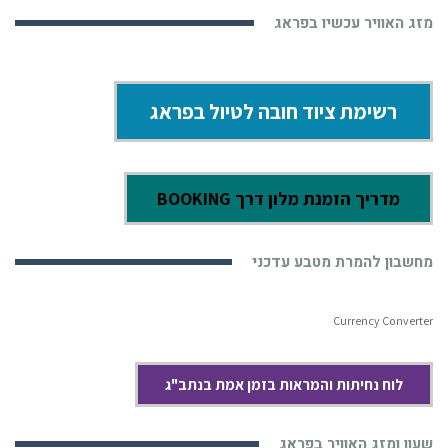
מזג האוויר עכשיו בפראג
רשימת ציוד חובה לטיול בפראג
מדריך הזמנת מלון דרך BOOKING
מחשבון להמרת מטבע עדכני
Currency Converter
לוח נחיתות והמראות בזמן אמת בנתב"ג
שעון ומזג האוויר בפראג