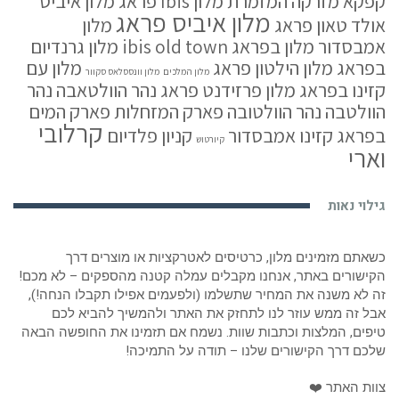
קפקא
מזרקה המזמרת
מלון Ibis פראג
מלון איביס
מלון איביס פראג
אולד טאון פראג
מלון
אמבסדור
מלון בפראג ibis old town
מלון גרנדיום
בפראג
מלון הילטון פראג
מלון עם
מלון המלכים
מלון וונססלאס סקוור
קזינו בפראג
מלון פרזידנט פראג
נהר הוולטאבה
נהר
הוולטבה
נהר הוולטובה
פארק המזחלות
פארק המים
קרלובי
בפראג
קזינו אמבסדור
קניון פלדיום
קיורטוש
וארי
גילוי נאות
כשאתם מזמינים מלון, כרטיסים לאטרקציות או מוצרים דרך
הקישורים באתר, אנחנו מקבלים עמלה קטנה מהספקים – לא מכם!
זה לא משנה את המחיר שתשלמו (ולפעמים אפילו תקבלו הנחה!),
אבל זה ממש עוזר לנו לתחזק את האתר ולהמשיך להביא לכם
טיפים, המלצות וכתבות שוות. נשמח אם תזמינו את החופשה הבאה
שלכם דרך הקישורים שלנו – תודה על התמיכה!
צוות האתר ❤️