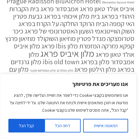
Prague
Radisson BluAlcron Hotel
Wenceslas Square Hotel
איביס אולד טאון פראג
אמבסדור פראג
בית הקברות
היהודי בפראג
בית מלון איכותי בפראג
גבעת פטרין
האי קמפה
הבית הרוקד
החלקה על הקרח בפראג
השוק הווייטנאמי
השעון האסטרונומי של פראג
כיכר
סטרומצקה
מגדל פטרין
מוזיאון השוקולד
מוזיאון פרנץ
קפקא
מזרקה המזמרת
מלון Ibis פראג
מלון איביס
מלון איביס פראג
אולד טאון פראג
מלון
אמבסדור
מלון בפראג ibis old town
מלון גרנדיום
בפראג
מלון הילטון פראג
מלון עם
מלון המלכים
מלון וונססלאס סקוור
קזינו בפראג
מלון פרזידנט פראג
נהר הוולטאבה
נהר
הוולטבה
נהר הוולטובה
פארק המזחלות
פארק המים
אנו מעריכים את פרטיותך
קרלובי
בפראג
קזינו אמבסדור
קניון פלדיום
קיורטוש
אנו משתמשים בקובצי Cookie כדי לשפר את חוויית הגלישה שלך, להציג
וארי
מודעות או תוכן מותאמים אישית ולנתח את התנועה שלנו. על ידי לחיצה על
"קבל הכל", אתה מסכים לשימוש שלנו בקובצי Cookie.
גילוי נאות
גלילה
התאמה אישית
דחה הכל
קבל הכל
לראש
כשאתם מזמינים מלון, כרטיסים לאטרקציות או מוצרים דרך
העמוד