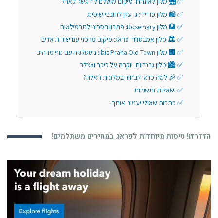
🌉 מלון לאונרדו: מיקום מושלם ליד גשר קארל
🛍️ מלון פריידי: גן עדן לחובבי שופינג
🏨 מלון Rosemary: פתרון חסכוני לתרמילאים
🏛️ מלון אמבסדור פראג: מיקום מרכזי עם שירות אדיב
🏢 מלון Ibis Praha Old Town: נוסטלגיה עם נוף מרהיב
🏙️ מלון גרנדיום: יוקרה על כיכר ואצלב
🎉 למה כדאי לבחור במלונות האלה?
שאלות ותשובות
כתבות שאולי יעניינו אותך:
הזדרזו! טיסות מיוחדות לפראג במחירים משתלמים!