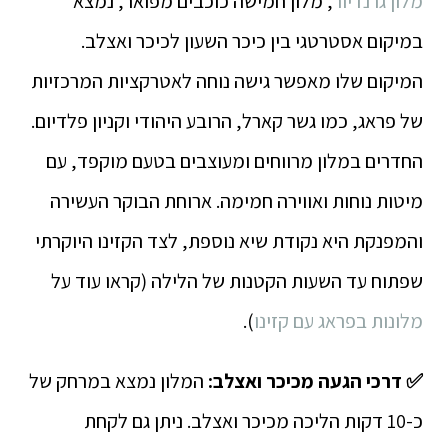
מלון גרנדיור
, מלון חמישה כוכבים מפואר, נמצא
במיקום אסטרטגי בין כיכר השעון לכיכר ואצלב.
המיקום שלו מאפשר גישה נוחה לאטרקציות המרכזיות
של פראג, כמו גשר קארל, הרובע היהודי וקניון פלדיום.
החדרים במלון מרווחים ומעוצבים בטעם מוקפד, עם
מיטות נוחות ואווירה חמימה. ארוחת הבוקר העשירה
והמפנקת היא נקודת שיא נוספת, לצד הקזינו היוקרתי
שפתוח עד השעות הקטנות של הלילה (קראו עוד על
מלונות בפראג עם קזינו
).
✅ דרכי הגעה מכיכר ואצלב:
המלון נמצא במרחק של
כ-10 דקות הליכה מכיכר ואצלב. ניתן גם לקחת