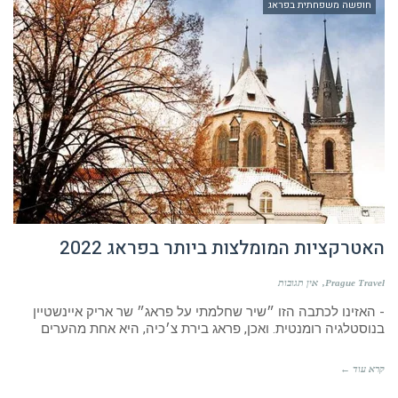
האטרקציות המומלצות ביותר בפראג 2022
Prague Travel
אין תגובות
- האזינו לכתבה הזו ״שיר שחלמתי על פראג״ שר אריק איינשטיין
בנוסטלגיה רומנטית. ואכן, פראג בירת צ׳כיה, היא אחת מהערים
קרא עוד ←
חופשה משפחתית בפראג