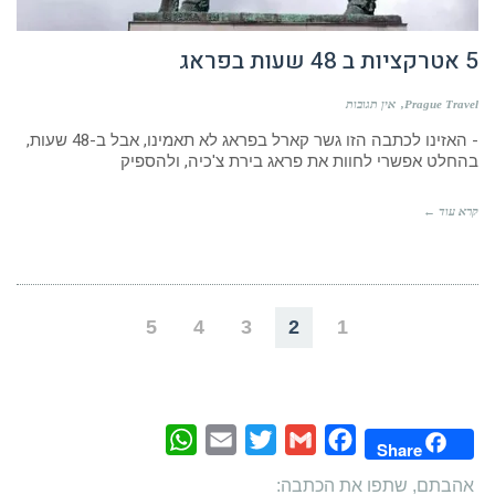
Prague Travel
אין תגובות
- האזינו לכתבה הזו גשר קארל בפראג לא תאמינו, אבל ב-48 שעות,
בהחלט אפשרי לחוות את פראג בירת צ'כיה, ולהספיק
קרא עוד ←
5
4
3
2
1
WhatsApp
Email
Twitter
Gmail
Facebook
Share
אהבתם, שתפו את הכתבה:
- האזינו לכתבה הזו