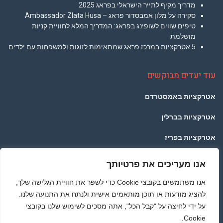
מושלמת
5 אטרקציות במרכז פראג שמתאימות לזוגות ולמשפחות עם ילדים
עוד יעדים מבוקשים
אטרקציות באמסטרדם
אטרקציות בברלין
אטרקציות בפריז
אטרקציות בלונדון
אטרקציות בתאילנד
אנו מעריכים את פרטיותך
אטרקציות ברומא
אנו משתמשים בקובצי Cookie כדי לשפר את חוויית הגלישה שלך,
להציג מודעות או תוכן מותאמים אישית ולנתח את התנועה שלנו.
מדיניות הפרטיות
על ידי לחיצה על "קבל הכל", אתה מסכים לשימוש שלנו בקובצי
© כל הזכויות שמורות לאתר PRAGUETRAVEL.CO.IL - באופן כללי אתם יודעים שלא לוקחים ללא
Cookie.