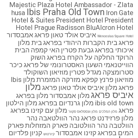
Hotel Prague
Radisson BluAlcron Hotel
איביס אולד טאון פראג
אמבסדור
Wenceslas Square Hotel
פראג
בית הקברות היהודי בפראג
בית מלון
איכותי בפראג
גבעת פטרין
האי קמפה
הבית
הרוקד
החלקה על הקרח בפראג
השוק
הווייטנאמי
השעון האסטרונומי של פראג
כיכר
סטרומצקה
מגדל פטרין
מוזיאון השוקולד
מוזיאון פרנץ קפקא
מזרקה המזמרת
מלון Ibis
מלון
פראג
מלון איביס אולד טאון פראג
איביס פראג
מלון אמבסדור
מלון בפראג
ibis old town
מלון גרנדיום בפראג
מלון הילטון
פראג
מלון עם קזינו בפראג
מלון המלכים
מלון וונססלאס סקוור
מלון פרזידנט פראג
נהר הוולטאבה
נהר
הוולטבה
נהר הוולטובה
פארק המזחלות
פארק
המים בפראג
קזינו אמבסדור
קניון פלדיום
קיורטוש
קרלובי וארי
גילוי נאות