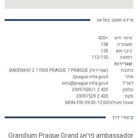
איזור חיוג
+420
משטרה
158
כיבוי אש
150
רפואה
112/155
שגרירות
כתובת
(שגרירות) BADENIHO 2 17000 PRAGUE 7 PRAGUE
אתר
prague.mfa.gov.il/
דוא’’ל
info@prague.mfa.gov.il
טלפון
420 2 33097500/1
פקס
420 2 33097529
שעות פעילות
MON-FRI 09:00-12:00
קיצורי דרך
ambassador פראג
Grand
Grandium Prague
Majestic Plaza
Hotel Ambassador - Zlata
Ibis Praha Old Town
husa
Iron Gate
Hotel & Suites
President Hotel
President