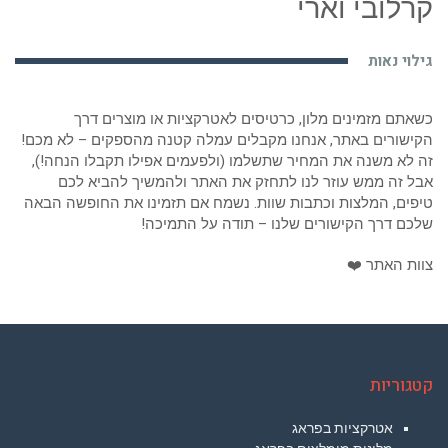
כשאתם מזמינים מלון, כרטיסים לאטרקציות או מוצרים דרך
הקישורים באתר, אנחנו מקבלים עמלה קטנה מהספקים – לא מכם!
זה לא משנה את המחיר שתשלמו (ולפעמים אפילו תקבלו הנחה!),
אבל זה ממש עוזר לנו לתחזק את האתר ולהמשיך להביא לכם
טיפים, המלצות וכתבות שוות. נשמח אם תזמינו את החופשה הבאה
שלכם דרך הקישורים שלנו – תודה על התמיכה!
צוות האתר ❤️
קטגוריות
אטרקציות בפראג
מלונות מומלצים בפראג
מלון קינג דיויד פראג
טיסות זולות לפראג
חיי לילה בפראג