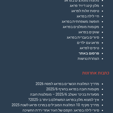
חופשה משפחתית בפראג
מקומות מומלצים בפראג
שווקים בפראג
סיורים בעברית בפראג
פראג עם ילדים
טיפים לפראג
פרסום באתר
הצהרת נגישות
כתבות אחרונות
מדריך המלונות הכשרים בפראג לפסח 2026
מקומות חובה בפראג בחורף 2025/6
מסעדות בכיכר ואצלב 2025/6 – מומלצות חובה
איך למצוא מלון בפראג המשתלם ביותר ב-2025?
מדריך מקיף: 10 המלונות המובילים במרכז פראג לשנת 2025
סיורי לילה בפראג: הקסם של העיר אחרי רדת החשיכה
מדריך מקיף לתייר הישראלי בפראג 2025
סקירה על מלון אמבסדור פראג – Ambassador Zlata Husa
טיפים שווים לשופינג בפראג: המדריך המלא לחוויית קניות