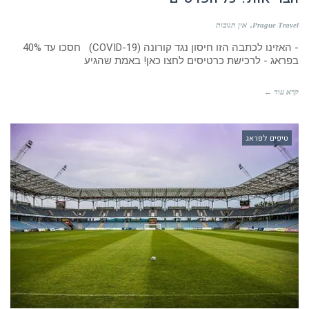
בפראג - לרכישת כרטיסים לחצו כאן! באמת שהגיע
קרא עוד ←
טיפים לפראג
קבוצות הכדורגל המעולות של פראג
Prague Travel
אין תגובות