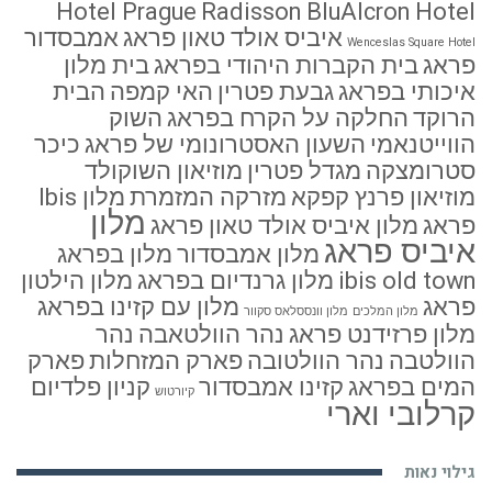
Hotel Prague
Radisson BluAlcron Hotel
איביס אולד טאון פראג
אמבסדור
Wenceslas Square Hotel
פראג
בית הקברות היהודי בפראג
בית מלון
איכותי בפראג
גבעת פטרין
האי קמפה
הבית
הרוקד
החלקה על הקרח בפראג
השוק
הווייטנאמי
השעון האסטרונומי של פראג
כיכר
סטרומצקה
מגדל פטרין
מוזיאון השוקולד
מוזיאון פרנץ קפקא
מזרקה המזמרת
מלון Ibis
מלון
פראג
מלון איביס אולד טאון פראג
איביס פראג
מלון אמבסדור
מלון בפראג
ibis old town
מלון גרנדיום בפראג
מלון הילטון
פראג
מלון עם קזינו בפראג
מלון המלכים
מלון וונססלאס סקוור
מלון פרזידנט פראג
נהר הוולטאבה
נהר
הוולטבה
נהר הוולטובה
פארק המזחלות
פארק
המים בפראג
קזינו אמבסדור
קניון פלדיום
קיורטוש
קרלובי וארי
גילוי נאות