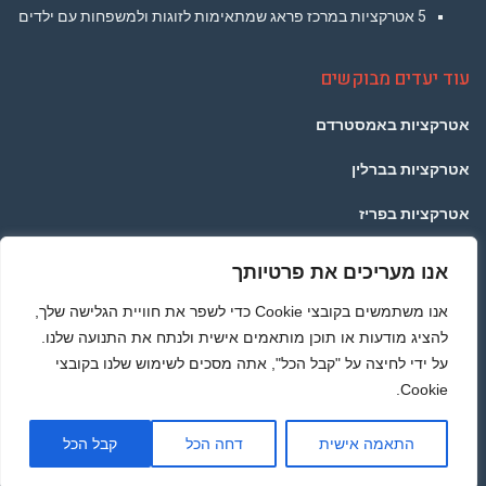
5 אטרקציות במרכז פראג שמתאימות לזוגות ולמשפחות עם ילדים
עוד יעדים מבוקשים
אטרקציות באמסטרדם
אטרקציות בברלין
אטרקציות בפריז
אטרקציות בלונדון
אנו מעריכים את פרטיותך
אטרקציות בתאילנד
אנו משתמשים בקובצי Cookie כדי לשפר את חוויית הגלישה שלך,
להציג מודעות או תוכן מותאמים אישית ולנתח את התנועה שלנו.
אטרקציות ברומא
על ידי לחיצה על "קבל הכל", אתה מסכים לשימוש שלנו בקובצי
Cookie.
מדיניות הפרטיות
גליל
התאמה אישית
דחה הכל
קבל הכל
© כל הזכויות שמורות לאתר PRAGUETRAVEL.CO.IL - באופן כללי אתם יודעים שלא לוקחים ללא
לרא
רשות :) תוכן האתר נכתב בלשון זכר מפאת הנוחות בלבד, אך פונה לשני המינים -
אטרקציות בפראג
העמו