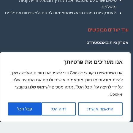
טיפים שווים לשופינג בפראג: המדריך המלא לחוויית קניות
מושלמת
5 אטרקציות במרכז פראג שמתאימות לזוגות ולמשפחות עם ילדים
עוד יעדים מבוקשים
אטרקציות באמסטרדם
אטרקציות בברלין
אנו מעריכים את פרטיותך
אטרקציות בפריז
אנו משתמשים בקובצי Cookie כדי לשפר את חוויית הגלישה שלך,
אטרקציות בלונדון
להציג מודעות או תוכן מותאמים אישית ולנתח את התנועה שלנו.
על ידי לחיצה על "קבל הכל", אתה מסכים לשימוש שלנו בקובצי
אטרקציות בתאילנד
Cookie.
אטרקציות ברומא
גליל
התאמה אישית
דחה הכל
קבל הכל
לרא
העמו
מדיניות הפרטיות