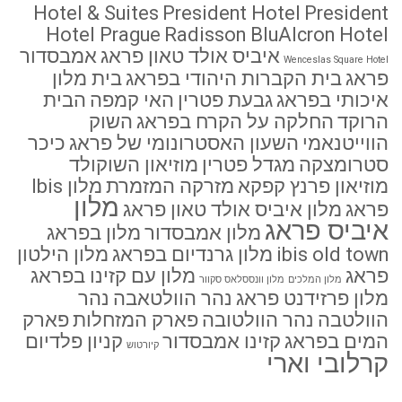
Hotel & Suites
President Hotel
President
Hotel Prague
Radisson BluAlcron Hotel
איביס אולד טאון פראג
אמבסדור
Wenceslas Square Hotel
פראג
בית הקברות היהודי בפראג
בית מלון
איכותי בפראג
גבעת פטרין
האי קמפה
הבית
הרוקד
החלקה על הקרח בפראג
השוק
הווייטנאמי
השעון האסטרונומי של פראג
כיכר
סטרומצקה
מגדל פטרין
מוזיאון השוקולד
מוזיאון פרנץ קפקא
מזרקה המזמרת
מלון Ibis
מלון
פראג
מלון איביס אולד טאון פראג
איביס פראג
מלון אמבסדור
מלון בפראג
ibis old town
מלון גרנדיום בפראג
מלון הילטון
פראג
מלון עם קזינו בפראג
מלון המלכים
מלון וונססלאס סקוור
מלון פרזידנט פראג
נהר הוולטאבה
נהר
הוולטבה
נהר הוולטובה
פארק המזחלות
פארק
המים בפראג
קזינו אמבסדור
קניון פלדיום
קיורטוש
קרלובי וארי