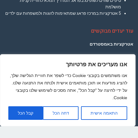
טיפים שווים לשופינג בפראג: המדריך המלא לחוויית קניות
מושלמת
5 אטרקציות במרכז פראג שמתאימות לזוגות ולמשפחות עם ילדים
עוד יעדים מבוקשים
אטרקציות באמסטרדם
אטרקציות בברלין
אנו מעריכים את פרטיותך
אטרקציות בפריז
אנו משתמשים בקובצי Cookie כדי לשפר את חוויית הגלישה שלך,
אטרקציות בלונדון
להציג מודעות או תוכן מותאמים אישית ולנתח את התנועה שלנו.
על ידי לחיצה על "קבל הכל", אתה מסכים לשימוש שלנו בקובצי
אטרקציות בתאילנד
Cookie.
אטרקציות ברומא
גליל
התאמה אישית
דחה הכל
קבל הכל
לרא
העמו
מדיניות הפרטיות