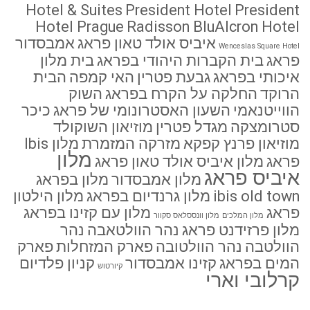
Hotel & Suites
President Hotel
President
Hotel Prague
Radisson BluAlcron Hotel
איביס אולד טאון פראג
אמבסדור
Wenceslas Square Hotel
פראג
בית הקברות היהודי בפראג
בית מלון
איכותי בפראג
גבעת פטרין
האי קמפה
הבית
הרוקד
החלקה על הקרח בפראג
השוק
הווייטנאמי
השעון האסטרונומי של פראג
כיכר
סטרומצקה
מגדל פטרין
מוזיאון השוקולד
מוזיאון פרנץ קפקא
מזרקה המזמרת
מלון Ibis
מלון
פראג
מלון איביס אולד טאון פראג
איביס פראג
מלון אמבסדור
מלון בפראג
ibis old town
מלון גרנדיום בפראג
מלון הילטון
פראג
מלון עם קזינו בפראג
מלון המלכים
מלון וונססלאס סקוור
מלון פרזידנט פראג
נהר הוולטאבה
נהר
הוולטבה
נהר הוולטובה
פארק המזחלות
פארק
המים בפראג
קזינו אמבסדור
קניון פלדיום
קיורטוש
קרלובי וארי