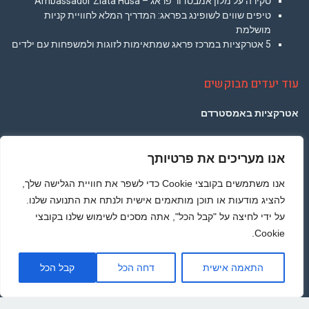
סקירה על מלון אמבסדור פראג – Ambassador Zlata Husa
טיפים שווים לשופינג בפראג: המדריך המלא לחוויית קניות
מושלמת
5 אטרקציות במרכז פראג שמתאימות לזוגות ולמשפחות עם ילדים
עוד יעדים מבוקשים
אטרקציות באמסטרדם
אטרקציות בברלין
אנו מעריכים את פרטיותך
אטרקציות בפריז
אנו משתמשים בקובצי Cookie כדי לשפר את חוויית הגלישה שלך,
אטרקציות בלונדון
להציג מודעות או תוכן מותאמים אישית ולנתח את התנועה שלנו.
על ידי לחיצה על "קבל הכל", אתה מסכים לשימוש שלנו בקובצי
אטרקציות בתאילנד
Cookie.
אטרקציות ברומא
גליל
התאמה אישית
דחה הכל
קבל הכל
לרא
העמו