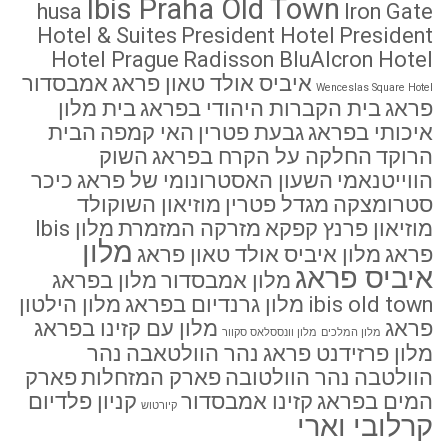
Ibis Praha Old Town
husa
Iron Gate
Hotel & Suites
President Hotel
President
Hotel Prague
Radisson BluAlcron Hotel
איביס אולד טאון פראג
אמבסדור
Wenceslas Square Hotel
פראג
בית הקברות היהודי בפראג
בית מלון
איכותי בפראג
גבעת פטרין
האי קמפה
הבית
הרוקד
החלקה על הקרח בפראג
השוק
הווייטנאמי
השעון האסטרונומי של פראג
כיכר
סטרומצקה
מגדל פטרין
מוזיאון השוקולד
מוזיאון פרנץ קפקא
מזרקה המזמרת
מלון Ibis
מלון
פראג
מלון איביס אולד טאון פראג
איביס פראג
מלון אמבסדור
מלון בפראג
ibis old town
מלון גרנדיום בפראג
מלון הילטון
פראג
מלון עם קזינו בפראג
מלון המלכים
מלון וונססלאס סקוור
מלון פרזידנט פראג
נהר הוולטאבה
נהר
הוולטבה
נהר הוולטובה
פארק המזחלות
פארק
המים בפראג
קזינו אמבסדור
קניון פלדיום
קיורטוש
קרלובי וארי