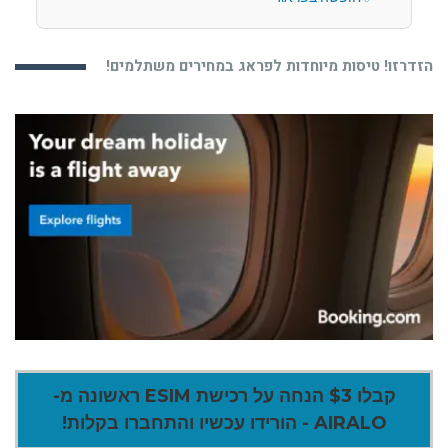
הזדרזו! טיסות מיוחדות לפראג במחירים משתלמים!
קבלו $3 הנחה על רכישת ESIM ראשונה מ-
AIRALO - הורידו עכשיו והתחברו בקלות!