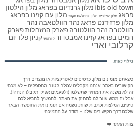
מלון אמבסדור
מלון בפראג
ibis old town
מלון גרנדיום בפראג
מלון הילטון
פראג
מלון עם קזינו בפראג
מלון המלכים
מלון וונססלאס סקוור
מלון פרזידנט פראג
נהר הוולטאבה
נהר
הוולטבה
נהר הוולטובה
פארק המזחלות
פארק
המים בפראג
קזינו אמבסדור
קניון פלדיום
קיורטוש
קרלובי וארי
גילוי נאות
כשאתם מזמינים מלון, כרטיסים לאטרקציות או מוצרים דרך
הקישורים באתר, אנחנו מקבלים עמלה קטנה מהספקים – לא מכם!
זה לא משנה את המחיר שתשלמו (ולפעמים אפילו תקבלו הנחה!),
אבל זה ממש עוזר לנו לתחזק את האתר ולהמשיך להביא לכם
טיפים, המלצות וכתבות שוות. נשמח אם תזמינו את החופשה הבאה
שלכם דרך הקישורים שלנו – תודה על התמיכה!
צוות האתר ❤️