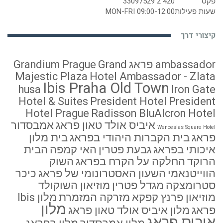
פקס
420 2 33097529
שעות פעילות
MON-FRI 09:00-12:00
קיצורי דרך
ambassador פראג
Grand
Grandium Prague
Majestic Plaza
Hotel Ambassador - Zlata
Ibis Praha Old Town
husa
Iron Gate
Hotel & Suites
President Hotel
President
Hotel Prague
Radisson BluAlcron Hotel
איביס אולד טאון פראג
אמבסדור
Wenceslas Square Hotel
פראג
בית הקברות היהודי בפראג
בית מלון
איכותי בפראג
גבעת פטרין
האי קמפה
הבית
הרוקד
החלקה על הקרח בפראג
השוק
הווייטנאמי
השעון האסטרונומי של פראג
כיכר
סטרומצקה
מגדל פטרין
מוזיאון השוקולד
מוזיאון פרנץ קפקא
מזרקה המזמרת
מלון Ibis
מלון
פראג
מלון איביס אולד טאון פראג
איביס פראג