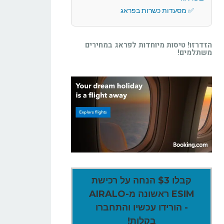
מסעדות כשרות בפראג
הזדרזו! טיסות מיוחדות לפראג במחירים
משתלמים!
קבלו $3 הנחה על רכישת
ESIM ראשונה מ-AIRALO
- הורידו עכשיו והתחברו
בקלות!