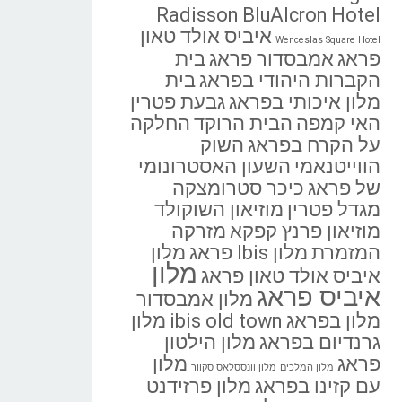
Radisson BluAlcron Hotel
איביס אולד טאון
Wenceslas Square Hotel
פראג
אמבסדור פראג
בית
הקברות היהודי בפראג
בית
מלון איכותי בפראג
גבעת פטרין
האי קמפה
הבית הרוקד
החלקה
על הקרח בפראג
השוק
הווייטנאמי
השעון האסטרונומי
של פראג
כיכר סטרומצקה
מגדל פטרין
מוזיאון השוקולד
מוזיאון פרנץ קפקא
מזרקה
המזמרת
מלון Ibis פראג
מלון
מלון
איביס אולד טאון פראג
איביס פראג
מלון אמבסדור
מלון בפראג ibis old town
מלון
גרנדיום בפראג
מלון הילטון
פראג
מלון
מלון המלכים
מלון וונססלאס סקוור
עם קזינו בפראג
מלון פרזידנט