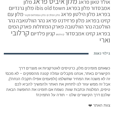
מלון איביס פראג
אולד טאון פראג
מלון
אמבסדור
מלון בפראג ibis old town
מלון גרנדיום
בפראג
מלון הילטון פראג
מלון עם
מלון המלכים
מלון וונססלאס סקוור
קזינו בפראג
מלון פרזידנט פראג
נהר הוולטאבה
נהר
הוולטבה
נהר הוולטובה
פארק המזחלות
פארק המים
קרלובי
בפראג
קזינו אמבסדור
קניון פלדיום
קיורטוש
וארי
גילוי נאות
כשאתם מזמינים מלון, כרטיסים לאטרקציות או מוצרים דרך
הקישורים באתר, אנחנו מקבלים עמלה קטנה מהספקים – לא מכם!
זה לא משנה את המחיר שתשלמו (ולפעמים אפילו תקבלו הנחה!),
אבל זה ממש עוזר לנו לתחזק את האתר ולהמשיך להביא לכם
טיפים, המלצות וכתבות שוות. נשמח אם תזמינו את החופשה הבאה
שלכם דרך הקישורים שלנו – תודה על התמיכה!
צוות האתר ❤️