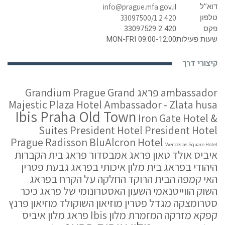
דוא’’ל
info@prague.mfa.gov.il
טלפון
420 2 33097500/1
פקס
420 2 33097529
שעות פעילות
MON-FRI 09:00-12:00
קיצורי דרך
ambassador פראג
Grand
Grandium Prague
Majestic Plaza
Hotel Ambassador - Zlata husa
Ibis Praha Old Town
Iron Gate Hotel &
Suites
President Hotel
President Hotel
Prague
Radisson BluAlcron Hotel
Wenceslas Square Hotel
איביס אולד טאון פראג
אמבסדור פראג
בית הקברות
היהודי בפראג
בית מלון איכותי בפראג
גבעת פטרין
האי קמפה
הבית הרוקד
החלקה על הקרח בפראג
השוק הווייטנאמי
השעון האסטרונומי של פראג
כיכר
סטרומצקה
מגדל פטרין
מוזיאון השוקולד
מוזיאון פרנץ
קפקא
מזרקה המזמרת
מלון Ibis פראג
מלון איביס