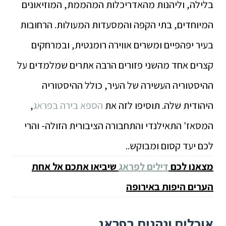
בלילה, וליהנות מהאדריכלות המהממת, המוזיאונים
המיוחדים, בתי הקפה והמסעדות המעולות. הרחובות
בעיר יפהפיים ומשרים אווירה רומנטית, ובמרחקים
קצרים אחד מהשני פזורים הרבה אתרים שמלמדים על
ההיסטוריה העשירה של העיר, כולל ההיסטוריה
היהודית שלה. תוסיפו לזה את
הספא בירה בפראג
,
המסאז' התאילנדי והתחבורה הציבורית הזולה- והרי
לכם יעד קסום ומבוקש..
מצאנו לכם
דילים לפראג
שיביאו אתכם אל אחת
הערים היפות באירופה
אוכלים ונהנים בפראג