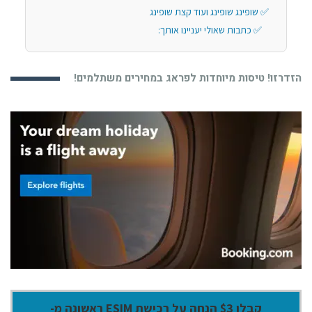
שופינג שופינג ועוד קצת שופינג
כתבות שאולי יעניינו אותך:
הזדרזו! טיסות מיוחדות לפראג במחירים משתלמים!
קבלו $3 הנחה על רכישת ESIM ראשונה מ-