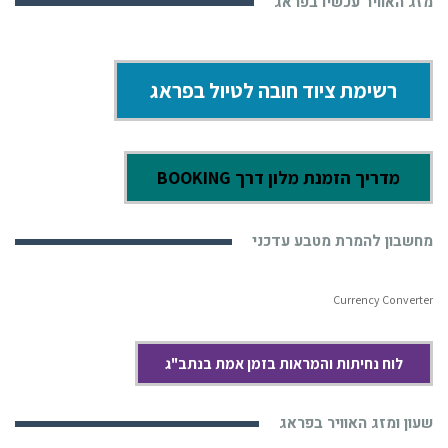
מזג האוויר עכשיו בפראג
רשימת ציוד חובה לטיול בפראג
מדריך הזמנת מלון דרך BOOKING
מחשבון להמרת מטבע עדכני
Currency Converter
לוח נחיתות והמראות בזמן אמת בנתב"ג
שעון ומזג האוויר בפראג