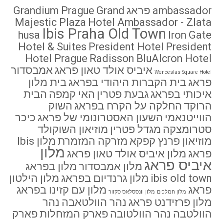
ambassador פראג
Grand
Grandium Prague
Majestic Plaza
Hotel Ambassador - Zlata
Ibis Praha Old Town
husa
Iron Gate
Hotel & Suites
President Hotel
President
Hotel Prague
Radisson BluAlcron Hotel
איביס אולד טאון פראג
אמבסדור
Wenceslas Square Hotel
פראג
בית הקברות היהודי בפראג
בית מלון
איכותי בפראג
גבעת פטרין
האי קמפה
הבית
הרוקד
החלקה על הקרח בפראג
השוק
הווייטנאמי
השעון האסטרונומי של פראג
כיכר
סטרומצקה
מגדל פטרין
מוזיאון השוקולד
מוזיאון פרנץ קפקא
מזרקה המזמרת
מלון Ibis
מלון
פראג
מלון איביס אולד טאון פראג
איביס פראג
מלון אמבסדור
מלון בפראג
ibis old town
מלון גרנדיום בפראג
מלון הילטון
פראג
מלון עם קזינו בפראג
מלון המלכים
מלון וונססלאס סקוור
מלון פרזידנט פראג
נהר הוולטאבה
נהר
הוולטבה
נהר הוולטובה
פארק המזחלות
פארק