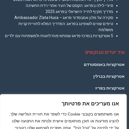
סיורי לילה בפראג: הקסם של העיר אחרי רדת החשיכה
מדריך מקיף לתייר הישראלי בפראג 2025
סקירה על מלון אמבסדור פראג – Ambassador Zlata Husa
טיפים שווים לשופינג בפראג: המדריך המלא לחוויית קניות
מושלמת
5 אטרקציות במרכז פראג שמתאימות לזוגות ולמשפחות עם ילדים
עוד יעדים מבוקשים
אטרקציות באמסטרדם
אטרקציות בברלין
אטרקציות בפריז
אטרקציות בלונדון
אנו מעריכים את פרטיותך
אטרקציות בתאילנד
אנו משתמשים בקובצי Cookie כדי לשפר את חוויית הגלישה שלך,
להציג מודעות או תוכן מותאמים אישית ולנתח את התנועה שלנו.
אטרקציות ברומא
על ידי לחיצה על "קבל הכל", אתה מסכים לשימוש שלנו בקובצי