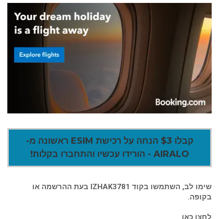
קבלו $3 הנחה על רכישת ESIM ראשונה מ-
AIRALO - הורידו עכשיו והתחברו בקלות!
שימו לב, השתמשו בקוד IZHAK3781 בעת ההרשמה או
בקופה.
לחצו כאן